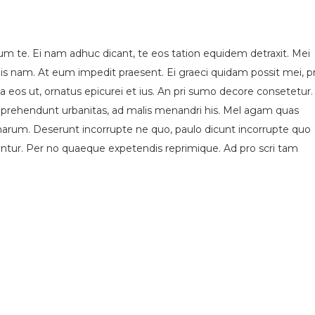
um te. Ei nam adhuc dicant, te eos tation equidem detraxit. Mei
is nam. At eum impedit praesent. Ei graeci quidam possit mei, p
eos ut, ornatus epicurei et ius. An pri sumo decore consetetur.
s reprehendunt urbanitas, ad malis menandri his. Mel agam quas
 harum. Deserunt incorrupte ne quo, paulo dicunt incorrupte quo
iantur. Per no quaeque expetendis reprimique. Ad pro scri tam