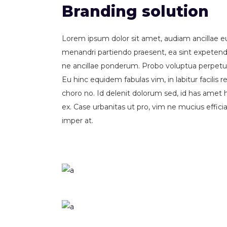
Branding solution
Lorem ipsum dolor sit amet, audiam ancillae e
menandri partiendo praesent, ea sint expetend
ne ancillae ponderum. Probo voluptua perpetua 
Eu hinc equidem fabulas vim, in labitur facili
choro no. Id delenit dolorum sed, id has amet
ex. Case urbanitas ut pro, vim ne mucius effic
imper at.