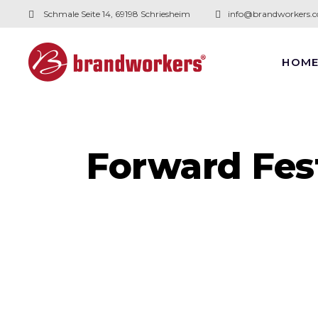
Schmale Seite 14, 69198 Schriesheim
info@brandworkers.
HOM
Forward Fest