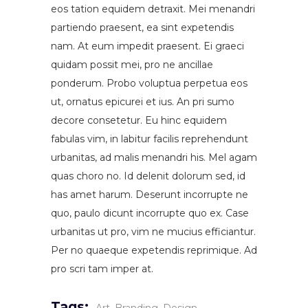
eos tation equidem detraxit. Mei menandri
partiendo praesent, ea sint expetendis
nam. At eum impedit praesent. Ei graeci
quidam possit mei, pro ne ancillae
ponderum. Probo voluptua perpetua eos
ut, ornatus epicurei et ius. An pri sumo
decore consetetur. Eu hinc equidem
fabulas vim, in labitur facilis reprehendunt
urbanitas, ad malis menandri his. Mel agam
quas choro no. Id delenit dolorum sed, id
has amet harum. Deserunt incorrupte ne
quo, paulo dicunt incorrupte quo ex. Case
urbanitas ut pro, vim ne mucius efficiantur.
Per no quaeque expetendis reprimique. Ad
pro scri tam imper at.
Tags: