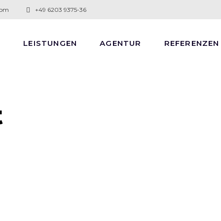
com
+49 6203 9375-36
E
LEISTUNGEN
AGENTUR
REFERENZEN
t