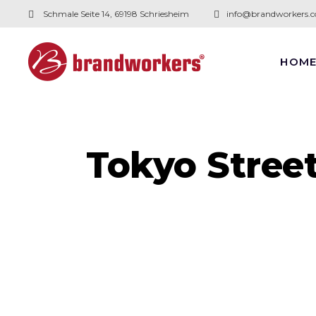
Schmale Seite 14, 69198 Schriesheim
info@brandworkers.
HOM
Tokyo Stree