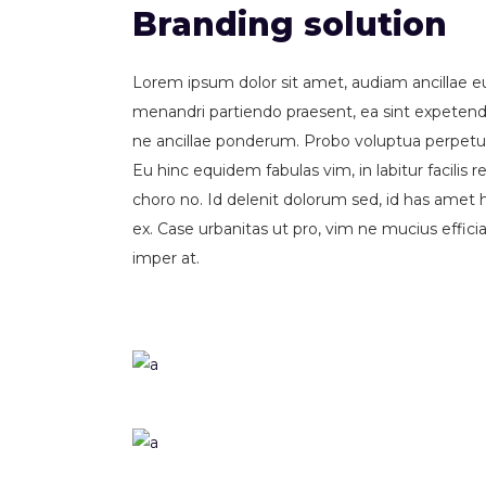
Branding solution
Lorem ipsum dolor sit amet, audiam ancillae e
menandri partiendo praesent, ea sint expetend
ne ancillae ponderum. Probo voluptua perpetua 
Eu hinc equidem fabulas vim, in labitur facili
choro no. Id delenit dolorum sed, id has amet
ex. Case urbanitas ut pro, vim ne mucius effic
imper at.