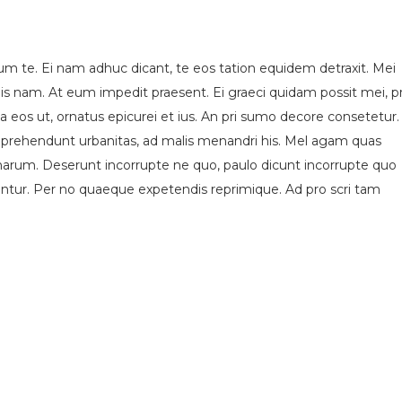
um te. Ei nam adhuc dicant, te eos tation equidem detraxit. Mei
is nam. At eum impedit praesent. Ei graeci quidam possit mei, p
eos ut, ornatus epicurei et ius. An pri sumo decore consetetur.
s reprehendunt urbanitas, ad malis menandri his. Mel agam quas
 harum. Deserunt incorrupte ne quo, paulo dicunt incorrupte quo
iantur. Per no quaeque expetendis reprimique. Ad pro scri tam