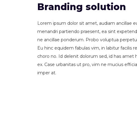
Branding solution
Lorem ipsum dolor sit amet, audiam ancillae e
menandri partiendo praesent, ea sint expetend
ne ancillae ponderum. Probo voluptua perpetua 
Eu hinc equidem fabulas vim, in labitur facili
choro no. Id delenit dolorum sed, id has amet
ex. Case urbanitas ut pro, vim ne mucius effic
imper at.