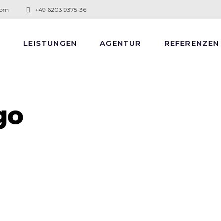
com
+49 6203 9375-36
E
LEISTUNGEN
AGENTUR
REFERENZEN
go