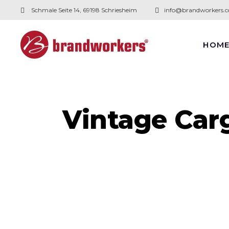
Schmale Seite 14, 69198 Schriesheim
info@brandworkers.
HOM
Vintage Car