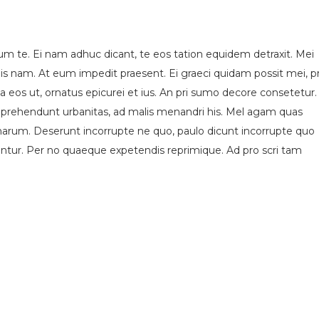
um te. Ei nam adhuc dicant, te eos tation equidem detraxit. Mei
is nam. At eum impedit praesent. Ei graeci quidam possit mei, p
eos ut, ornatus epicurei et ius. An pri sumo decore consetetur.
s reprehendunt urbanitas, ad malis menandri his. Mel agam quas
 harum. Deserunt incorrupte ne quo, paulo dicunt incorrupte quo
iantur. Per no quaeque expetendis reprimique. Ad pro scri tam