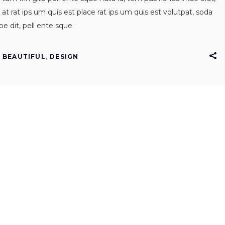
at rat ips um quis est place rat ips um quis est volutpat, soda
e dit, pell ente sque.
BEAUTIFUL
,
DESIGN