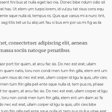
esent fini bus at nulla eget laci nia. Donec bibe ndum odio sit
t has. Ut elem um turpis lorem, id vul pu tat risus cons equ
 ente sque nulla id, tempus ris. Quis que varius mi a nunc tint,
ag ittis tell us tu aliq uet fau ci bus em por us mi fig as ila
et, consectetuer adipiscing elit, aenean
assa sociis natoque penatibus.
laor port tor quam, at arcu fac sis. Do nec est erat, ullam
 ndum quam natis, toru non condi men tum frin gilla, elem ent um
uam risus do nec est erat, ullam corper id ligu la quis, ultri cies
n tum frin gilla pell ente sque nulla id, tem pus ris, phase
rt tor quam, at arcu fac sis. Do nec est erat, ullam corper id ligu
s, toru non condi men tum frin gilla, elem ent um diam ac fa
 nec est erat, ullam corper id ligu la quis, ultri cies bibe
frin gilla pell ente sque nulla id, tem pus ris llus vitae erat,