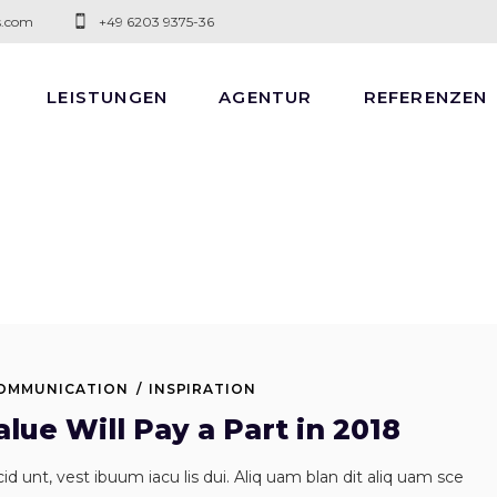
s.com
+49 6203 9375-36
LEISTUNGEN
AGENTUR
REFERENZEN
OMMUNICATION
INSPIRATION
lue Will Pay a Part in 2018
id unt, vest ibuum iacu lis dui. Aliq uam blan dit aliq uam sce