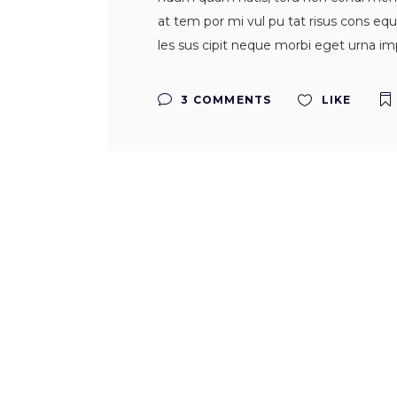
at tem por mi vul pu tat risus cons equ 
les sus cipit neque morbi eget urna imp
3 COMMENTS
LIKE