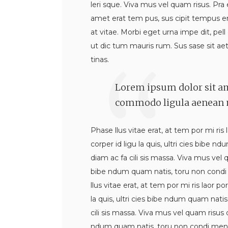
leri sque. Viva mus vel quam risus. Pra 
amet erat tem pus, sus cipit tempus era
at vitae. Morbi eget urna impe dit, pell
ut dic tum mauris rum. Sus sase sit aet s
tinas.
Lorem ipsum dolor sit am
commodo ligula aenean m
Phase llus vitae erat, at tem por mi ris 
corper id ligu la quis, ultri cies bibe
diam ac fa cili sis massa. Viva mus vel q
bibe ndum quam natis, toru non condi me
llus vitae erat, at tem por mi ris laor po
la quis, ultri cies bibe ndum quam nati
cili sis massa. Viva mus vel quam risus do
ndum quam natis, toru non condi men tum 